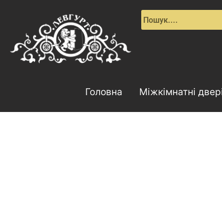
Перейти
до
вмісту
Головна
Міжкімнатні двер