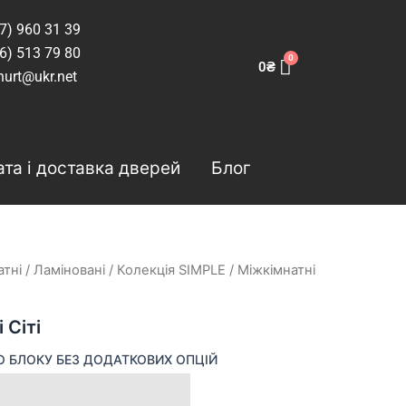
7) 960 31 39
6) 513 79 80
0
₴
hurt@ukr.net
та і доставка дверей
Блог
атні
/
Ламіновані
/
Колекція SIMPLE
/ Міжкімнатні
 Сіті
О БЛОКУ БЕЗ ДОДАТКОВИХ ОПЦІЙ