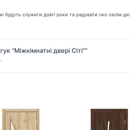
які будуть служити довгі роки та радувати око своїм ди
ук “Міжкімнатні двері Сіті”“
.