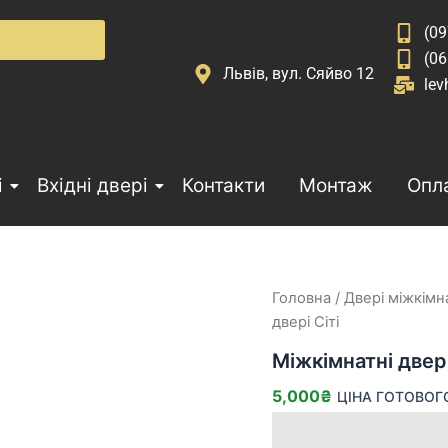
(09
(06
Львів, вул. Сяйво 12
lev
і
Вхідні двері
Контакти
Монтаж
Опла
Міжкімнатні
Головна
/
Двері міжкімн
двері
двері Сіті
Сіті
кількість
Міжкімнатні двері
5,000
₴
ЦІНА ГОТОВОГ