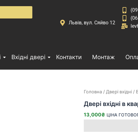
(09
(06
Львів, вул. Сяйво 12
lev
і
Вхідні двері
Контакти
Монтаж
Опла
Двері
Головна
/
Двері вхідні
/
вхідні
Двері вхідні в кв
в
квартиру
13,000
₴
ЦІНА ГОТОВО
214
кількість