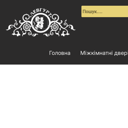
Перейти
до
вмісту
Головна
Міжкімнатні двер