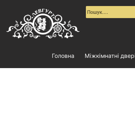
Перейти
до
вмісту
Головна
Міжкімнатні двер