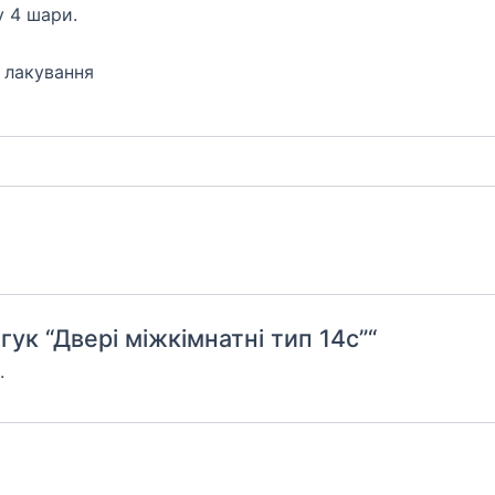
у 4 шари.
, лакування
ук “Двері міжкімнатні тип 14с”“
.