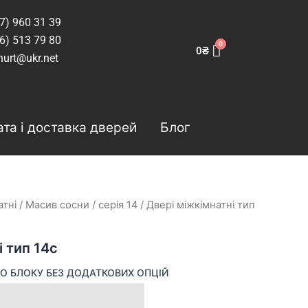
7) 960 31 39
6) 513 79 80
0
₴
hurt@ukr.net
та і доставка дверей
Блог
атні
/
Масив сосни
/
серія 14
/ Двері міжкімнатні тип
і тип 14с
О БЛОКУ БЕЗ ДОДАТКОВИХ ОПЦІЙ