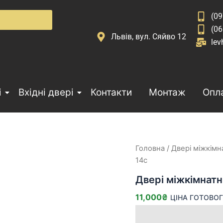
(09
(06
Львів, вул. Сяйво 12
lev
і
Вхідні двері
Контакти
Монтаж
Опла
Двері
Головна
/
Двері міжкімн
міжкімнатні
14с
тип
14с
Двері міжкімнатн
кількість
11,000
₴
ЦІНА ГОТОВОГ