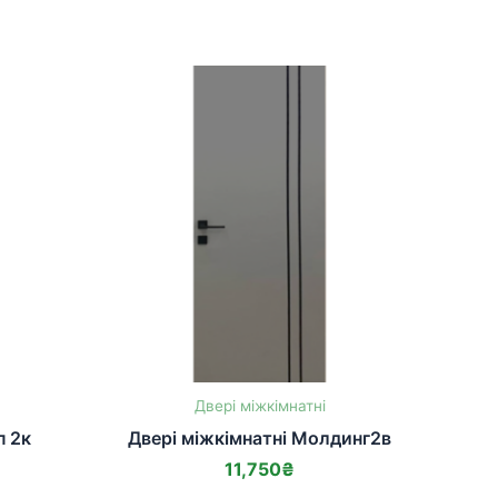
Двері міжкімнатні
п 2к
Двері міжкімнатні Молдинг2в
11,750
₴